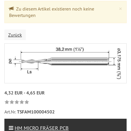
Cl
×
Zu diesem Artikel existieren noch keine
Bewertungen
Zurück
4,32 EUR - 4,65 EUR
Art.Nr.
TSFAM100004502
HM MICRO FRÄSER PCB