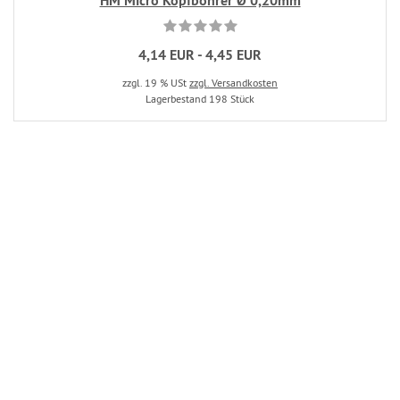
HM Micro Kopfbohrer Ø 0,20mm
4,14 EUR - 4,45 EUR
zzgl. 19 % USt
zzgl. Versandkosten
Lagerbestand 198 Stück