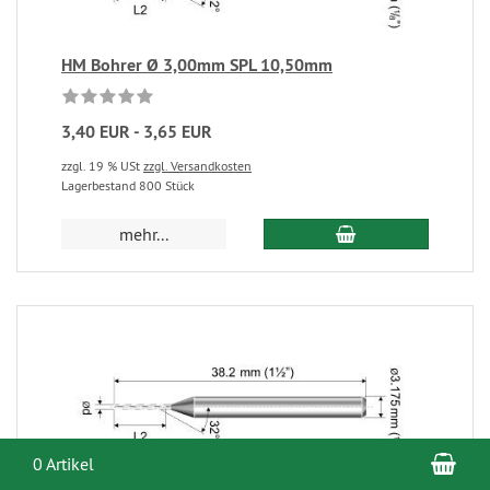
HM Bohrer Ø 3,00mm SPL 10,50mm
3,40 EUR - 3,65 EUR
zzgl. 19 % USt
zzgl. Versandkosten
Lagerbestand 800 Stück
mehr...
War
0 Artikel