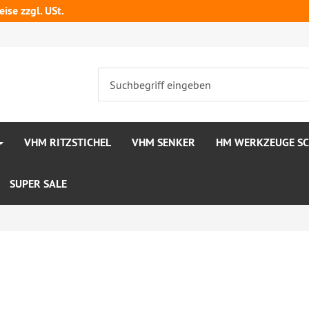
ise zzgl. USt.
VHM RITZSTICHEL
VHM SENKER
HM WERKZEUGE S
SUPER SALE